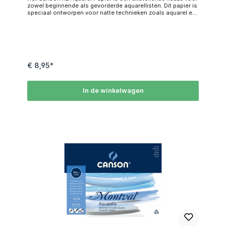
zowel beginnende als gevorderde aquarellisten. Dit papier is
speciaal ontworpen voor natte technieken zoals aquarel en
biedt een stevige, koudgeperste textuur die bestand is tegen
herhaaldelijk wassen en corrigeren. Met een gewicht van
300 g/m² is het papier dik genoeg om vervorming te
voorkomen, en het is zuurvrij, waardoor je kunstwerken lang
behouden blijven. Inhoud: 20 vellen Specificaties: Afmeting:
A5 Soort: Cold Pressed Oppervlakte: kleine structuur 300
grams Zuurvrij Student kwaliteit
€ 8,95*
In de winkelwagen