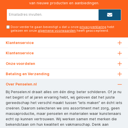
van nieuwe producten en aanbiedingen.
E-
mailadres*
Door verder te gaan bevestigt u dat u onze
privacyverklaring
hebt
gelezen en onze
algemene voorwaarden
heeft geaccepteerd.
Klantenservice
Klantenservice
Onze voordelen
Betaling en Verzending
Over Penselen.nl
Bij Penselen.nl draait alles om één ding: beter schilderen. Of je nu
net begint of al jaren ervaring hebt, wij geloven dat het juiste
gereedschap het verschil maakt tussen “iets maken” en écht iets
creëren. Daarom selecteren we ons assortiment met zorg, geen
massaproductie, maar penselen en materialen waar kunstenaars
echt op kunnen vertrouwen. Wij werken samen met merken die
bekendstaan om hun kwaliteit en vakmanschap. Denk aan