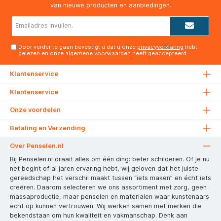
van nieuwe producten en aanbiedingen.
E-
mailadres*
Door verder te gaan bevestigt u dat u onze
privacyverklaring
hebt
gelezen en onze
algemene voorwaarden
heeft geaccepteerd.
Klantenservice
Klantenservice
Onze voordelen
Betaling en Verzending
Over Penselen.nl
Bij Penselen.nl draait alles om één ding: beter schilderen. Of je nu
net begint of al jaren ervaring hebt, wij geloven dat het juiste
gereedschap het verschil maakt tussen “iets maken” en écht iets
creëren. Daarom selecteren we ons assortiment met zorg, geen
massaproductie, maar penselen en materialen waar kunstenaars
echt op kunnen vertrouwen. Wij werken samen met merken die
bekendstaan om hun kwaliteit en vakmanschap. Denk aan