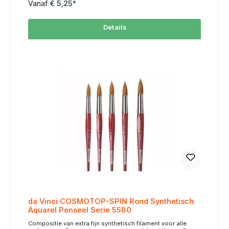
Ze zijn zeer soepel, veerkrachtig en hebben een natuurlijke
Vanaf
€ 5,25*
vloei in de lijnvoering. Hoge water- en verfopname De lange
haren houden veel water en pigment vast, wat zorgt voor
lange, ononderbroken penseelstreken zonder steeds
Details
opnieuw in de verf te moeten dopen. Dit maakt de 1290
uitermate geschikt voor nat-in-nat technieken,
aquarellijnen, texturen en creatieve details. Uitstekend
controleerbaar Ondanks zijn lengte blijft het penseel
verrassend goed controleerbaar. Je kunt er mee
kalligraferen, haarfijne lijntjes trekken of expressieve
accenten aanbrengen, afhankelijk van druk en snelheid.
Duurzaam & professioneel Voorzien van een elegante
zwarte steel en naadloze bus, ontworpen met de
professionele kunstenaar in gedachten. De haren behouden
hun vorm, ook bij veelvuldig gebruik. Perfect voor: Aquarel,
inkt, lijnwerk, initialen, kalligrafie, plantenstelen, fijne takken,
haar, signaturen, illustratie en design. Maatschema / Size
Chart table { width: 50%; border-collapse: collapse; font-
family: Arial, sans-serif; font-size: 10px; margin: auto; }
thead tr { background-color: #FF6600; color: #FFFFFF; text-
align: center; } th, td { padding: 4px; border: 1px solid #ddd;
text-align: center; } tbody tr:nth-child(even) { background-
color: #FFF3E0; } MaatSize Lengte (mm)Hair Length Breedte
(mm)Width 016,00,9 420,01,7 824,02,6 1228,03,6
da Vinci COSMOTOP-SPIN Rond Synthetisch
Aquarel Penseel Serie 5580
Compositie van extra fijn synthetisch filament voor alle