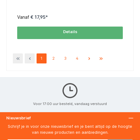
behulp van dunne, nauwkeurige lijnen. Eekhoornimitatie
(kunstvezel) Messing ferrule Zwarte handvatten Imitatie van
eekhoornhaar Extreem hoog kleurabsorberend vermogen
Casaneo aquarelpenselen, gemaakt van de nieuwste
Vanaf
€ 17,95*
generatie gegolfde filament vezels van uitzonderlijke
zachtheid en met zeer fijne punt. Hoog absorptievermogen.
Door het gebruik van de innovatieve “wavy “ vezels is da
Details
Vinci erin geslaagd om een synthetisch penseel te maken
met een echte buik. Deze buik dient als reservoir en doseert
zeer gelijkmatig de verf. Met Casaneo is het daVinci gelukt
een synthetische vezelcompositie te creëren die voor 95%
vergelijkbaar is met zijn natuurlijke voorbeeld van Kazan
eekhoornhaar. Uitgevoerd met een gelakte steel en een
1
2
3
4
messing vernikkelde naadloze bus.
Voor 17:00 uur besteld, vandaag verstuurd
Nieuwsbrief
Schrijf je in voor onze nieuwsbrief en je bent altijd op de hoogte
van nieuwe producten en aanbiedingen.