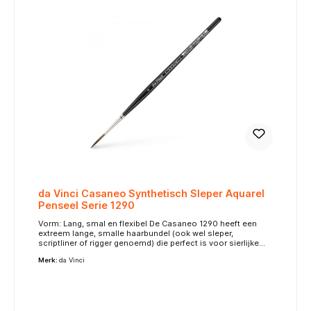
#FFF3E0; } Maatschema / Size Chart MaatSize Haarlengte
(mm)Hair Length Breedte (mm)Width 06.03.0 16.03.5
28.04.5 49.05.5 610.56.5 812.08.5
da Vinci Casaneo Synthetisch Sleper Aquarel
Penseel Serie 1290
Vorm: Lang, smal en flexibel De Casaneo 1290 heeft een
extreem lange, smalle haarbundel (ook wel sleper,
scriptliner of rigger genoemd) die perfect is voor sierlijke
lijnen, krullen, fijne details en kalligrafische effecten. De
Merk:
da Vinci
haren veren soepel mee met de handbeweging en leveren
een vloeiende penseelstreek. Synthetisch, soepel en
diervriendelijk Net als de rest van de Casaneo-serie is dit
penseel volledig vegan en gemaakt van ultrazachte
synthetische vezels die natuurlijk eekhoornhaar nabootsen.