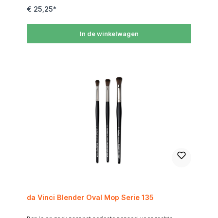
ideaal voor:Vloeiende penseelstrekenGedetailleerd
€ 25,25*
werkSubtiele kleurverlopen en verwassenSpecial Edition
DesignMet zijn opvallende roze kleur brengt dit penseel niet
alleen functionaliteit, maar ook stijl naar uw werkruimte. De
witte uitvoering van de Casaneo-serie voegt een moderne
In de winkelwagen
en elegante uitstraling toe aan uw collectie.Beschikbare
MaatMaat 2: Perfect voor fijn detailwerk, maar ook geschikt
voor het creëren van zachte overgangen en wassingen bij
kleinere projecten.ToepassingenHet da Vinci Pretty Pink
Synthetisch Aquarelpenseel is speciaal ontworpen voor
aquarel, maar is ook uitstekend geschikt voor technieken
zoals:MiniatuurschilderenIllustratiesLichte mixed media-
projecten Maatschema / Size Chart table { width: 55%;
border-collapse: collapse; font-family: Arial, sans-serif;
font-size: 12px; margin: auto; } thead tr { background-color:
#FF6600; color: #FFFFFF; text-align: center; } th, td {
padding: 6px; border: 1px solid #ddd; text-align: center; }
tbody tr:nth-child(even) { background-color: #FFF3E0; }
MaatSize Haarlengte (mm)Hair Length Breedte (mm)Width
237,08,2
da Vinci Blender Oval Mop Serie 135