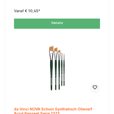
Retoucheren en restauratie Realistische aquareltechnieken
en botanisch werk Belangrijkste eigenschappen: Superieure
punt: Zeer fijn en veerkrachtig, blijft perfect in vorm. Hoge
Vanaf
€ 10,45*
verfopname: Ideaal voor gecontroleerd werken met aquarel,
gouache of inkt. Korte steel: Voor maximale controle en
precisie. Vernikkelde bus & zwart gelakte steel:
Details
Professioneel afgewerkt, elegant en duurzaam. MaatSize
Haarlengte (mm)Hair Length Breedte (mm)Width Totale
Lengte (mm)Total Length -204,00,5145 -154,50,55145
-105,00,7145 -55,50,75145 table { width: 80%; border-
collapse: collapse; font-family: Arial, sans-serif; font-size:
12px; margin: auto; } thead tr { background-color: #FF6600;
color: #FFFFFF; text-align: center; } th, td { padding: 6px;
border: 1px solid #ddd; text-align: center; } tbody tr:nth-
child(even) { background-color: #FFF3E0; }
da Vinci NOVA Schuin Synthetisch Olieverf
Acryl Penseel Serie 1373