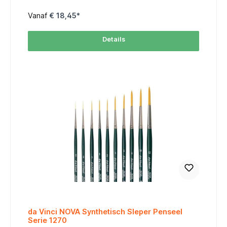
penseel biedt dezelfde zachtheid en vloeibaarheid als
natuurlijk eekhoornhaar, ideaal voor het opnemen van water
Vanaf
€ 18,45*
en verf, maar is diervriendelijk en slijtvast. Flexibiliteit en
precisie: Dankzij de zachte haren is het penseel perfect voor
vloeiende, brede streken en fijn detailwerk. Het reageert
Details
direct op de druk van de hand, wat zorgt voor nauwkeurige
controle. Duurzaam en veerkrachtig: De synthetische vezels
gaan langer mee en behouden beter hun vorm dan natuurlijk
haar, zelfs na veelvuldig gebruik. Ronde penseelvorm:
Geschikt voor zowel gedetailleerde lijnen als het vullen van
grotere vlakken met waterverf. Of je nu gedetailleerd werk of
expressieve, vloeiende streken wilt creëren, de da Vinci
Casaneo 5599 biedt de veelzijdigheid en prestaties die elke
waterverfkunstenaar nodig heeft. Maatschema / Size Chart
table { width: 60%; border-collapse: collapse; font-family:
Arial, sans-serif; font-size: 10px; margin: auto; } thead tr {
background-color: #FF6600; color: #FFFFFF; text-align:
center; } th, td { padding: 4px; border: 1px solid #ddd; text-
align: center; } tbody tr:nth-child(even) { background-color:
#FFF3E0; } MaatSize Lengte (mm)Length (working/total)
Breedte (mm)Width 410 / 193,0 613 / 223,7 815 / 245,3 1017 /
296,5 1219 / 337,2 1624 / 409,0
da Vinci NOVA Synthetisch Sleper Penseel
Serie 1270