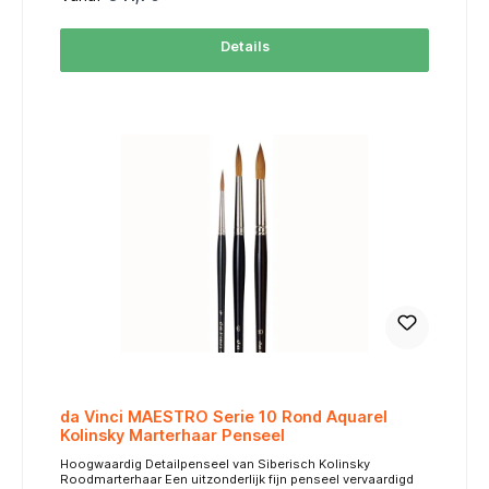
gebruikt in da Vinci-penselen voor natuurlijk haar, wordt in
de da Vinci-fabriek verzorgd en voorbereid door bekwame
ambachtslieden die het voorbereide haar overdragen aan
Details
ervaren borstelmakers voor het vormgeven van de handen.
Op deze manier zijn kwaliteitsnormen verzekerd van
grondstof tot afwerking Maatschema / Size Chart table {
width: 75%; border-collapse: collapse; font-family: Arial,
sans-serif; font-size: 12px; margin: auto; } thead tr {
background-color: #FF6600; color: #FFFFFF; text-align:
center; } th, td { padding: 6px; border: 1px solid #ddd; text-
align: center; } tbody tr:nth-child(even) { background-color:
#FFF3E0; } MaatSize Haarlengte (mm)Hair Length Breedte
(mm)Width -310,01,7 -211,01,75 012,01,91 113,01,97 214,02,41
317,02,99 420,03,41
da Vinci MAESTRO Serie 10 Rond Aquarel
Kolinsky Marterhaar Penseel
Hoogwaardig Detailpenseel van Siberisch Kolinsky
Roodmarterhaar Een uitzonderlijk fijn penseel vervaardigd