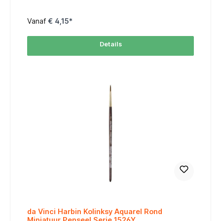
verfopname en -afgifte, waardoor u met precisie en
consistentie kunt werken. Dit penseel is ontworpen om lang
mee te gaan, zelfs bij intensief gebruik met dikkere
Vanaf
€ 4,15*
verfsoorten, en behoudt zijn vorm en veerkracht over
tijd.Met een comfortabele houten steel biedt de da Vinci
MAESTRO Serie 7123 optimale controle, zodat u moeiteloos
Details
zowel grote vlakken als subtiele details kunt schilderen. Of u
nu werkt aan gedurfde abstracte kunst of realistische
portretten, dit penseel is een onmisbaar hulpmiddel in uw
collectie. Maatschema / Size Chart table { width: 65%;
border-collapse: collapse; font-family: Arial, sans-serif;
font-size: 10px; margin: auto; } thead tr { background-color:
#FF6600; color: #FFFFFF; text-align: center; } th, td {
padding: 4px; border: 1px solid #ddd; text-align: center; }
tbody tr:nth-child(even) { background-color: #FFF3E0; }
MaatSize Lengte (mm)Length Breedte (mm)Width 17,02,5
28,03,5 49,55,0 612,07,1 814,09,0 1017,011,0 1219,014,5
1421,018,0 1623,021,0 1825,024,0 2028,026,0 2432,033,0
2836,039,0 3039,042,0 4047,047,0 5054,058,0
da Vinci Harbin Kolinksy Aquarel Rond
Miniatuur Penseel Serie 1526Y