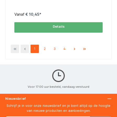
(Warhammer, bustes, modelbouw) Illustratie & linework
Retoucheren en restauratie Realistische aquareltechnieken
en botanisch werk Belangrijkste eigenschappen: Superieure
punt: Zeer fijn en veerkrachtig, blijft perfect in vorm. Hoge
Vanaf
€ 10,45*
verfopname: Ideaal voor gecontroleerd werken met aquarel,
gouache of inkt. Korte steel: Voor maximale controle en
precisie. Vernikkelde bus & zwart gelakte steel:
Details
Professioneel afgewerkt, elegant en duurzaam. MaatSize
Haarlengte (mm)Hair Length Breedte (mm)Width Totale
Lengte (mm)Total Length -204,00,5145 -154,50,55145
-105,00,7145 -55,50,75145 table { width: 80%; border-
collapse: collapse; font-family: Arial, sans-serif; font-size:
12px; margin: auto; } thead tr { background-color: #FF6600;
1
2
3
4
color: #FFFFFF; text-align: center; } th, td { padding: 6px;
border: 1px solid #ddd; text-align: center; } tbody tr:nth-
child(even) { background-color: #FFF3E0; }
Voor 17:00 uur besteld, vandaag verstuurd
Nieuwsbrief
Schrijf je in voor onze nieuwsbrief en je bent altijd op de hoogte
van nieuwe producten en aanbiedingen.