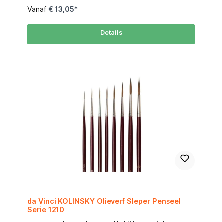
marterhaar (te zacht) en varkenshaar (te stug). Het resultaat:
Vanaf
€ 13,05*
een penseel dat stevig genoeg is voor krachtige impasto’s,
maar toch subtiel en gevoelig blijft voor verfijnd werk. Wat
kun je ermee? Veelzijdigheid door de schuine vorm –
Details
schilder zowel strakke lijnen als zachte overgangen. Met de
punt maak je fijne details of dunne lijnen, met de brede kant
vul je grotere vlakken. Perfect voor randen en contouren –
ideaal bij bloemen, bladeren, haar of architecturale
elementen. Extra controle – de hoek van het penseel geeft
je meer beheersing bij diagonale of gebogen
penseelstreken. Mooie kleurverlopen – geschikt voor
aquarel- en acryltechnieken, waarbij overgangen soepel en
natuurlijk verlopen. Efficiënt werken – wissel moeiteloos
tussen detail en oppervlak zonder van penseel te hoeven
veranderen. Olieverf & impasto – zeer geschikt voor zowel
dikke lagen (impasto’s) als voor subtiele schilderingen met
watervermengbare olieverf zoals Cobra. Maatschema / Size
Chart table { width: 55%; border-collapse: collapse; font-
family: Arial, sans-serif; font-size: 10px; margin: auto; }
thead tr { background-color: #FF6600; color: #FFFFFF; text-
align: center; } th, td { padding: 4px; border: 1px solid #ddd;
text-align: center; } tbody tr:nth-child(even) { background-
color: #FFF3E0; } MaatSize Lengte (mm)Length
(working/total) Breedte (mm)Width 817 / 128,4 1222 / 1612,2
1631 / 2015,7
da Vinci KOLINSKY Olieverf Sleper Penseel
Serie 1210