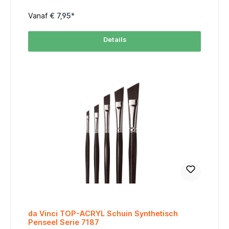
olie-, acryl-, gouache-, pastel- én aquareltechnieken Zorgt
voor egale kleurverlopen en een fluweelzachte afwerking
Vanaf
€ 7,95*
Zilverkleurige, roestvrije huls en een kort, ergonomisch
handvat voor ultieme controle Verkrijgbare maten
MaatIdeaal voor6Detailwerk en fijne overgangen10Allround
Details
blending en schaduwen14Achtergronden en grote vlakkenOf
je nu precisiewerk doet of grotere vlakken wilt vervagen: er
is altijd een maat die bij je past. Toepassingen Subtiele
huidtonen en portretten Zachte luchtpartijen of
achtergronden Pastelwerken, waar blenden essentieel is
Glaceren in olieverf of acryl voor extra diepte Maatschema /
Size Chart table { width: 60%; border-collapse: collapse;
font-family: Arial, sans-serif; font-size: 10px; margin: auto; }
thead tr { background-color: #FF6600; color: #FFFFFF; text-
align: center; } th, td { padding: 5px; border: 1px solid #ddd;
text-align: center; } tbody tr:nth-child(even) { background-
color: #FFF3E0; } MaatSize Haarlengte (mm)Hair Length
Breedte (mm)Width 617,06,8 1019,08,3 1421,010,8
da Vinci TOP-ACRYL Schuin Synthetisch
Penseel Serie 7187