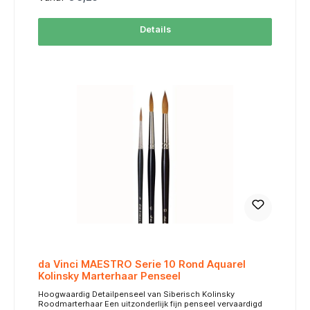
oppervlakken, wat de levensduur van het penseel verlengt. ​
Veelzijdigheid: Het penseel is ontworpen voor gebruik met
verschillende verfsoorten, waardoor het een
Details
kosteneffectieve keuze is voor kunstenaars die met
meerdere media werken. Lange steel: De lange, groen
gelakte steel biedt een comfortabele grip en is bijzonder
geschikt voor schilderen op grotere doeken of wanneer een
grotere afstand tot het werk gewenst is. Maatschema / Size
Chart table { width: 60%; border-collapse: collapse; font-
family: Arial, sans-serif; font-size: 10px; margin: auto; }
thead tr { background-color: #FF6600; /* Oranje kleur */
color: #FFFFFF; text-align: center; } th, td { padding: 4px;
border: 1px solid #ddd; text-align: center; } tbody tr:nth-
child(even) { background-color: #FFF3E0; /* Licht oranje */ }
MaatSize Lengte (mm)Length (mm) Breedte (mm)Width
(mm) -36,01,1 -26,01,1 06,01,1 18,51,5 29,51,7 411,52,05
614,02,6 816,02,85 1018,03,6 1220,03,9 1421,04,5 1623,05,3
1824,05,7 2025,06,5 2431,07,3 2633,08,2 2836,09,5
da Vinci MAESTRO Serie 10 Rond Aquarel
Kolinsky Marterhaar Penseel
Hoogwaardig Detailpenseel van Siberisch Kolinsky
Roodmarterhaar Een uitzonderlijk fijn penseel vervaardigd