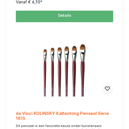
kostbare gereedschappen die met de grootste zorg moeten
Vanaf
€ 6,10*
worden behandeld en onderhouden. Marterhaar is een
zachte maar zeer elastische haarsoort. Dit haar heeft het
vermogen verf en/of water zeer goed op te nemen en vast
Details
te houden. Kolinsky marterhaar wordt gezien als het beste
marterhaar en is afkomstig van de Mustela Sibirica; een
martersoort uit Siberië. Maatschema / Size Chart table {
width: 60%; border-collapse: collapse; font-family: Arial,
sans-serif; font-size: 10px; margin: auto; } thead tr {
background-color: #FF6600; /* Oranje kleur */ color:
#FFFFFF; text-align: center; } th, td { padding: 4px; border:
1px solid #ddd; text-align: center; } tbody tr:nth-child(even) {
background-color: #FFF3E0; /* Licht oranje */ } MaatSize
Lengte (mm)Length Breedte (mm)Width -25,52,2 06,02,3
16,52,4 27,03,0 49,04,5 610,56,5 811,58,5 1012,510,5
1213,512,0 1415,015,0 1616,517,5 1819,020,0 2020,023,5
2222,025,0 2424,026,0 2626,029,5 2827,031,5 3028,034,0
da Vinci KOLINSKY Kattentong Penseel Serie
1815
Dit penseel is een favoriete keuze onder kunstenaars