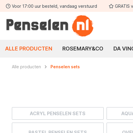
Voor 17:00 uur besteld, vandaag verstuurd
GRATIS v
 zoekopdracht
Ga naar de hoofdnavigatie
ALLE PRODUCTEN
ROSEMARY&CO
DA VIN
Alle producten
Penselen sets
ACRYL PENSELEN SETS
AQUA
PASTEL PENSELEN SETS
OVE