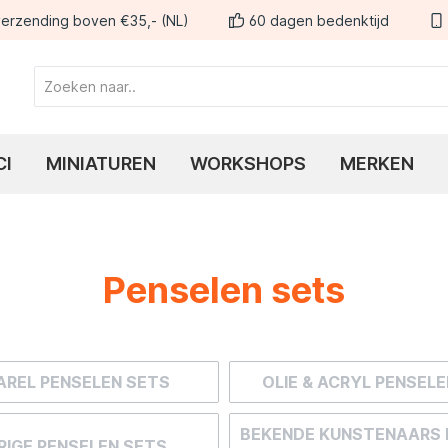
erzending boven €35,- (NL)
60 dagen bedenktijd
CI
MINIATUREN
WORKSHOPS
MERKEN
Penselen sets
REL PENSELEN SETS
OLIE & ACRYL PENSEL
BEKENDE KUNSTENAARS 
RIGE PENSELEN SETS