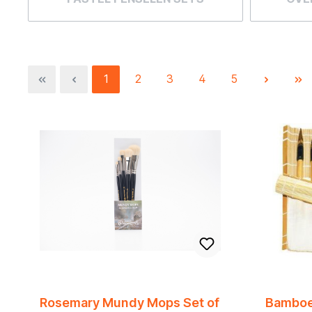
1
2
3
4
5
Rosemary Mundy Mops Set of
Bamboe