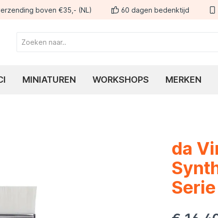
erzending boven €35,- (NL)
60 dagen bedenktijd
CI
MINIATUREN
WORKSHOPS
MERKEN
da V
Synth
Seri