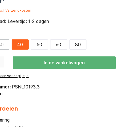
0*
excl. Verzendkosten
d: Levertijd: 1-2 dagen
30
40
50
60
80
eid: Voer de gewenste hoeveelheid in of gebruik de knoppen om de hoevee
In de winkelwagen
an verlanglijstje
mmer:
PSNL10193.3
ci
rdelen
ering