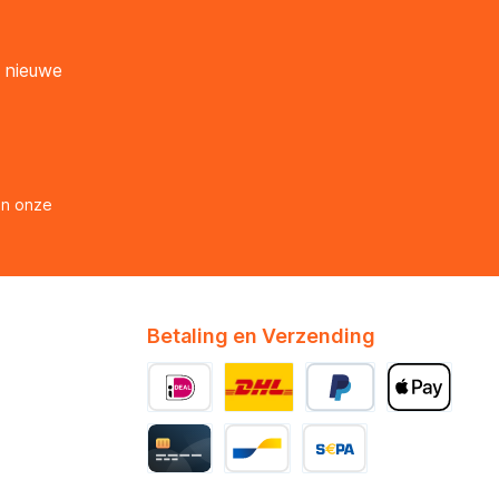
n nieuwe
en onze
Betaling en Verzending