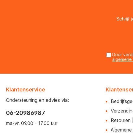
Schrijf
Door verd
algemene
Klantenservice
Klantense
Ondersteuning en advies via:
Bedrijfsg
Verzendin
06-20986987
Retouren 
ma-vr, 09.00 - 17.00 uur
Algemene