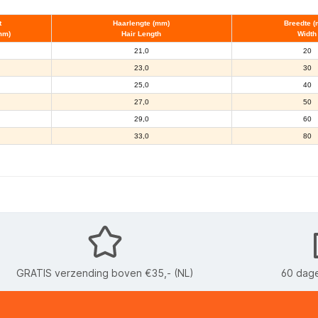
t
Haarlengte (mm)
Breedte 
mm)
Hair Length
Width
21,0
20
23,0
30
25,0
40
27,0
50
29,0
60
33,0
80
GRATIS verzending boven €35,- (NL)
60 dage