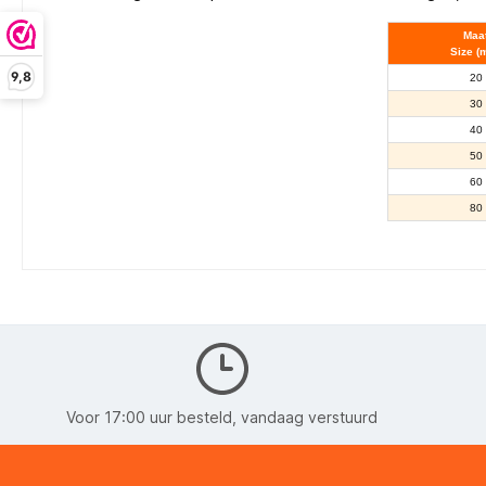
Maa
Size (
9,8
20
30
40
50
60
80
Voor 17:00 uur besteld, vandaag verstuurd