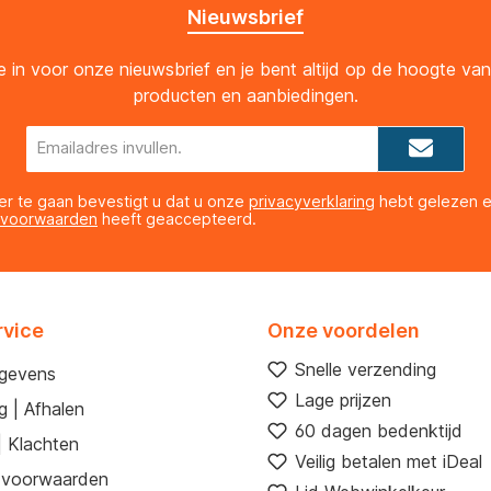
Nieuwsbrief
 je in voor onze nieuwsbrief en je bent altijd op de hoogte va
producten en aanbiedingen.
E-
mailadres*
er te gaan bevestigt u dat u onze
privacyverklaring
hebt gelezen 
 voorwaarden
heeft geaccepteerd.
rvice
Onze voordelen
Snelle verzending
egevens
Lage prijzen
g | Afhalen
60 dagen bedenktijd
| Klachten
Veilig betalen met iDeal
 voorwaarden