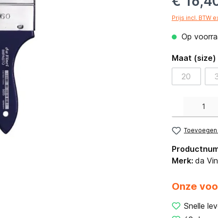
€ 16,4
Prijs incl. BTW 
Op voorraa
Maat (size)
20
Producthoeveelh
Toevoegen a
Productnu
Merk:
da Vin
Onze voo
Snelle lev