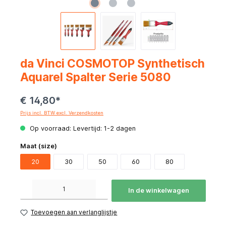
da Vinci COSMOTOP Synthetisch
Aquarel Spalter Serie 5080
€ 14,80*
Prijs incl. BTW excl. Verzendkosten
Op voorraad: Levertijd: 1-2 dagen
Maat (size)
20
30
50
60
80
Producthoeveelheid: Voer de gewenste hoeveelheid in of gebruik de knoppen om de hoeve
In de winkelwagen
Toevoegen aan verlanglijstje