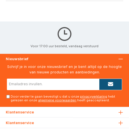
Voor 17:00 uur besteld, vandaag verstuurd
Nieuwsbrief
Schrijf je in voor onze nieuwsbrief en je bent altijd op de hoogte
van nieuwe producten en aanbiedingen.
E-
mailadres*
Door verder te gaan bevestigt u dat u onze
privacyverklaring
hebt
gelezen en onze
algemene voorwaarden
heeft geaccepteerd.
Klantenservice
Klantenservice