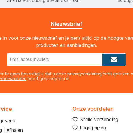
GRATIS verzending boven €35,- (NL)
60 dage
Nieuwsbrief
 je in voor onze nieuwsbrief en je bent altijd op de hoogte va
producten en aanbiedingen.
E-
mailadres*
er te gaan bevestigt u dat u onze
privacyverklaring
hebt gelezen 
 voorwaarden
heeft geaccepteerd.
rvice
Onze voordelen
Snelle verzending
egevens
Lage prijzen
g | Afhalen