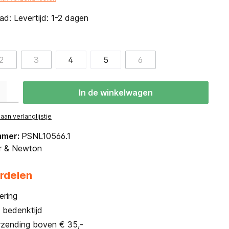
d: Levertijd: 1-2 dagen
2
3
4
5
6
eid: Voer de gewenste hoeveelheid in of gebruik de knoppen om de hoevee
In de winkelwagen
an verlanglijstje
mmer:
PSNL10566.1
r & Newton
rdelen
ering
 bedenktijd
rzending boven € 35,-