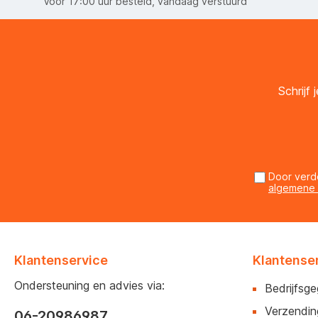
Voor 17:00 uur besteld, vandaag verstuurd
Schrijf
Door verd
algemene
Klantenservice
Klantense
Ondersteuning en advies via:
Bedrijfsg
Verzendin
06-20986987