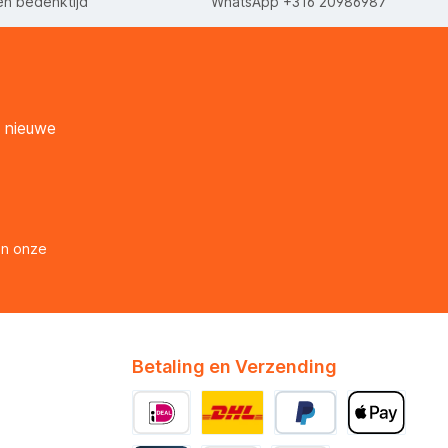
n bedenktijd
WhatsApp +316 20986987
n nieuwe
en onze
Betaling en Verzending