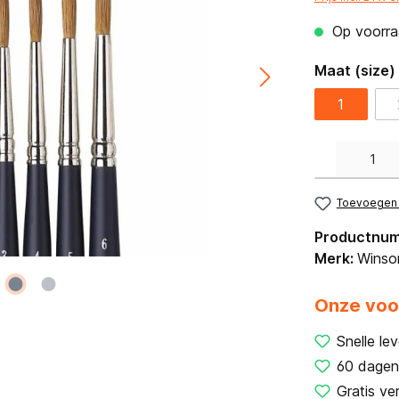
Op voorraa
Maat (size)
1
Producthoeveelh
Toevoegen a
Productnu
Merk:
Winso
Onze voo
Snelle lev
60 dagen
Gratis ve