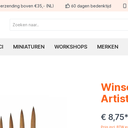
erzending boven €35,- (NL)
60 dagen bedenktijd
CI
MINIATUREN
WORKSHOPS
MERKEN
Wins
Artis
€ 8,75
Prijs incl. BTW 