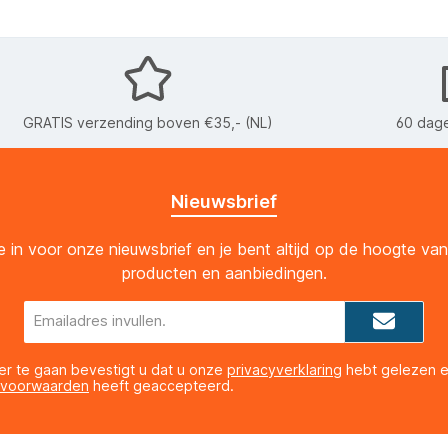
GRATIS verzending boven €35,- (NL)
60 dage
Nieuwsbrief
 je in voor onze nieuwsbrief en je bent altijd op de hoogte va
producten en aanbiedingen.
E-
mailadres*
er te gaan bevestigt u dat u onze
privacyverklaring
hebt gelezen 
 voorwaarden
heeft geaccepteerd.