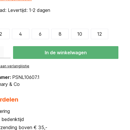
d: Levertijd: 1-2 dagen
2
4
6
8
10
12
eid: Voer de gewenste hoeveelheid in of gebruik de knoppen om de hoevee
In de winkelwagen
an verlanglijstje
mmer:
PSNL10607.1
ary & Co
rdelen
ering
 bedenktijd
rzending boven € 35,-