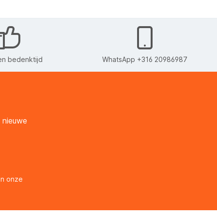
n bedenktijd
WhatsApp +316 20986987
n nieuwe
en onze