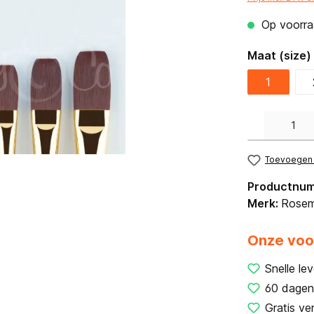
Op voorraa
Maat (size)
1
Producthoeveelh
Toevoegen a
Productnu
Merk:
Rosem
Onze voo
Snelle lev
60 dagen
Gratis ve