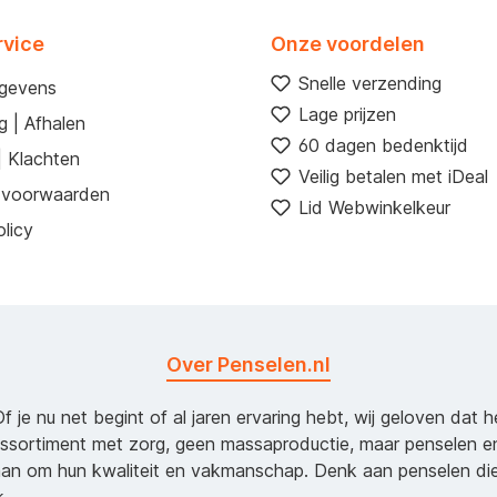
rvice
Onze voordelen
Snelle verzending
egevens
Lage prijzen
g | Afhalen
60 dagen bedenktijd
| Klachten
Veilig betalen met iDeal
 voorwaarden
Lid Webwinkelkeur
licy
Over Penselen.nl
Of je nu net begint of al jaren ervaring hebt, wij geloven dat 
assortiment met zorg, geen massaproductie, maar penselen e
an om hun kwaliteit en vakmanschap. Denk aan penselen d