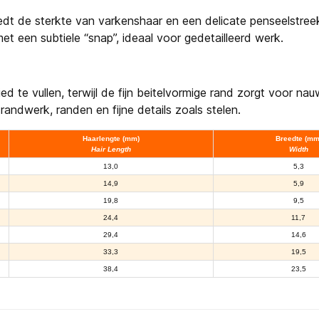
edt de sterkte van varkenshaar en een delicate penseelstree
t een subtiele “snap”, ideaal voor gedetailleerd werk.
d te vullen, terwijl de fijn beitelvormige rand zorgt voor nauw
randwerk, randen en fijne details zoals stelen.
Haarlengte (mm)
Breedte (mm
Hair Length
Width
13,0
5,3
14,9
5,9
19,8
9,5
24,4
11,7
29,4
14,6
33,3
19,5
38,4
23,5