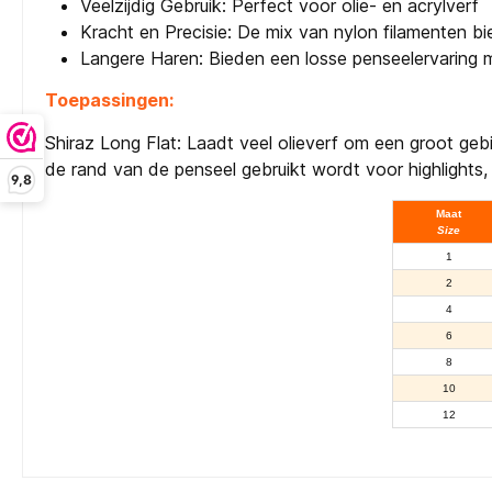
Veelzijdig Gebruik: Perfect voor olie- en acrylverf
Kracht en Precisie: De mix van nylon filamenten bi
Langere Haren: Bieden een losse penseelervaring me
Toepassingen:
Shiraz Long Flat: Laadt veel olieverf om een groot gebie
de rand van de penseel gebruikt wordt voor highlights, 
9,8
Maat
Size
1
2
4
6
8
10
12