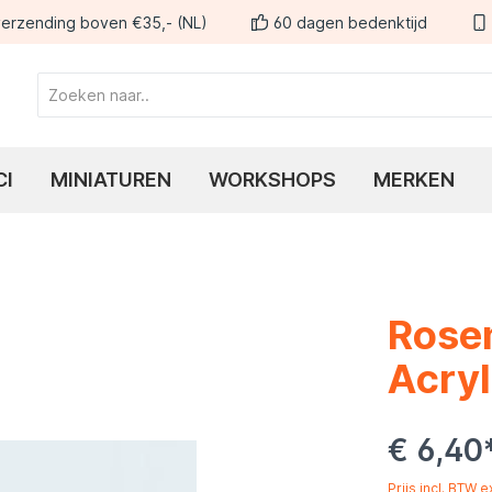
erzending boven €35,- (NL)
60 dagen bedenktijd
CI
MINIATUREN
WORKSHOPS
MERKEN
Rosem
Acryl
€ 6,40
Prijs incl. BTW 