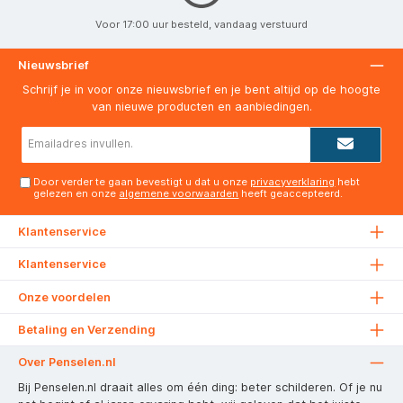
Voor 17:00 uur besteld, vandaag verstuurd
Nieuwsbrief
Schrijf je in voor onze nieuwsbrief en je bent altijd op de hoogte
van nieuwe producten en aanbiedingen.
E-
mailadres*
Door verder te gaan bevestigt u dat u onze
privacyverklaring
hebt
gelezen en onze
algemene voorwaarden
heeft geaccepteerd.
Klantenservice
Klantenservice
Onze voordelen
Betaling en Verzending
Over Penselen.nl
Bij Penselen.nl draait alles om één ding: beter schilderen. Of je nu