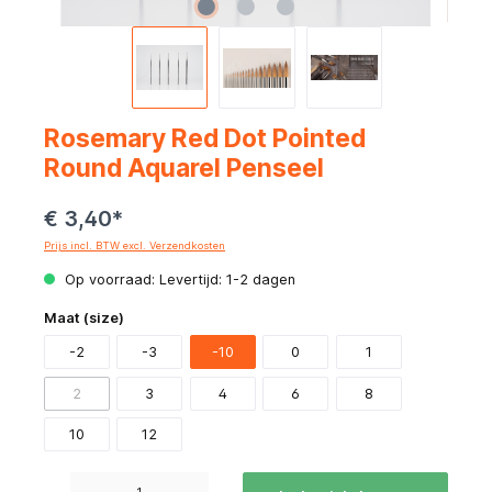
Rosemary Red Dot Pointed
Round Aquarel Penseel
€ 3,40*
Prijs incl. BTW excl. Verzendkosten
Op voorraad: Levertijd: 1-2 dagen
Maat (size)
-2
-3
-10
0
1
2
3
4
6
8
10
12
Producthoeveelheid: Voer de gewenste hoeveelheid in of gebruik de knoppen om de hoeve