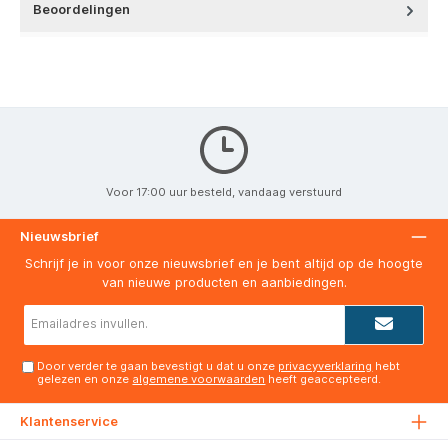
Beoordelingen
Voor 17:00 uur besteld, vandaag verstuurd
Nieuwsbrief
Schrijf je in voor onze nieuwsbrief en je bent altijd op de hoogte
van nieuwe producten en aanbiedingen.
E-
mailadres*
Door verder te gaan bevestigt u dat u onze
privacyverklaring
hebt
gelezen en onze
algemene voorwaarden
heeft geaccepteerd.
Klantenservice