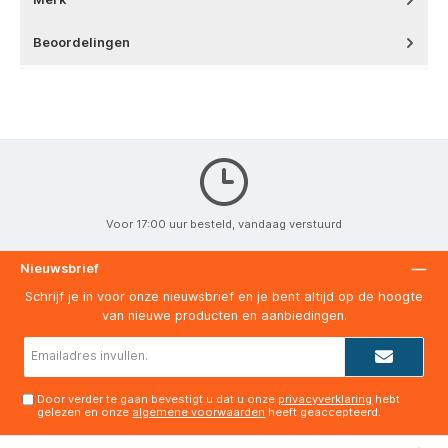
Beoordelingen
Voor 17:00 uur besteld, vandaag verstuurd
Nieuwsbrief
Schrijf je in voor onze nieuwsbrief en je bent altijd op de hoogte
van nieuwe producten en aanbiedingen.
E-
mailadres*
Door verder te gaan bevestigt u dat u onze
privacyverklaring
hebt
gelezen en onze
algemene voorwaarden
heeft geaccepteerd.