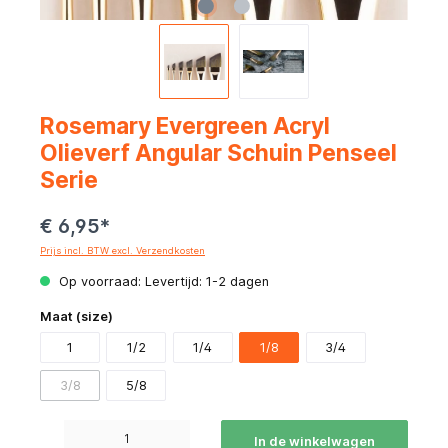
Rosemary Evergreen Acryl
Olieverf Angular Schuin Penseel
Serie
€ 6,95*
Prijs incl. BTW excl. Verzendkosten
Op voorraad: Levertijd: 1-2 dagen
Maat (size)
1
1/2
1/4
1/8
3/4
3/8
5/8
Producthoeveelheid: Voer de gewenste hoeveelheid in of gebruik de knoppen om de hoeve
In de winkelwagen