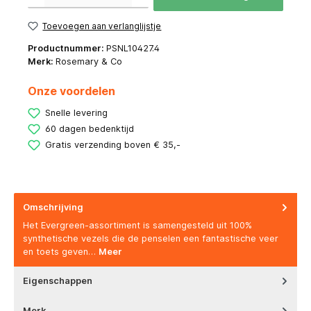
Toevoegen aan verlanglijstje
Productnummer:
PSNL10427.4
Merk:
Rosemary & Co
Onze voordelen
Snelle levering
60 dagen bedenktijd
Gratis verzending boven € 35,-
Omschrijving
Het Evergreen-assortiment is samengesteld uit 100%
synthetische vezels die de penselen een fantastische veer
en toets geven…
Meer
Eigenschappen
Merk