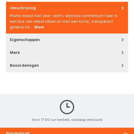
Omschrijving
Platte kwast met zeer zacht, wijnrood synthetisch haar in
een bus van nikkel nikkel en met een korte, transparant
gelakte ho…
Meer
Eigenschappen
Merk
Beoordelingen
Voor 17:00 uur besteld, vandaag verstuurd
Nieuwsbrief