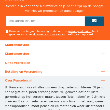
Schrijf je in voor onze nieuwsbrief en je bent altijd op de hoogte
van nieuwe producten en aanbiedingen.
E-
mailadres*
Door verder te gaan bevestigt u dat u onze
privacyverklaring
hebt
gelezen en onze
algemene voorwaarden
heeft geaccepteerd.
Klantenservice
Klantenservice
Onze voordelen
Betaling en Verzending
Over Penselen.nl
Bij Penselen.nl draait alles om één ding: beter schilderen. Of je nu
net begint of al jaren ervaring hebt, wij geloven dat het juiste
gereedschap het verschil maakt tussen “iets maken” en écht iets
creëren. Daarom selecteren we ons assortiment met zorg, geen
massaproductie, maar penselen en materialen waar kunstenaars