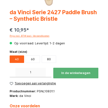
da Vinci Serie 2427 Paddle Brush
– Synthetic Bristle
€ 10,95*
Prijs incl. BTW excl. Verzendkosten
Op voorraad: Levertijd: 1-2 dagen
Maat (size)
40
60
80
Producthoeveelheid: Voer de gewenste hoeveelheid in of gebruik de knoppen om de hoeve
In de winkelwagen
Toevoegen aan verlanglijstje
Productnummer:
PSNL10831.1
Merk:
da Vinci
Onze voordelen