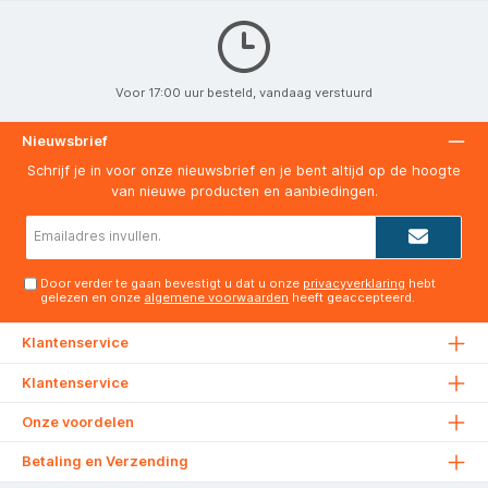
Voor 17:00 uur besteld, vandaag verstuurd
Nieuwsbrief
Schrijf je in voor onze nieuwsbrief en je bent altijd op de hoogte
van nieuwe producten en aanbiedingen.
E-
mailadres*
Door verder te gaan bevestigt u dat u onze
privacyverklaring
hebt
gelezen en onze
algemene voorwaarden
heeft geaccepteerd.
Klantenservice
Klantenservice
Onze voordelen
Betaling en Verzending