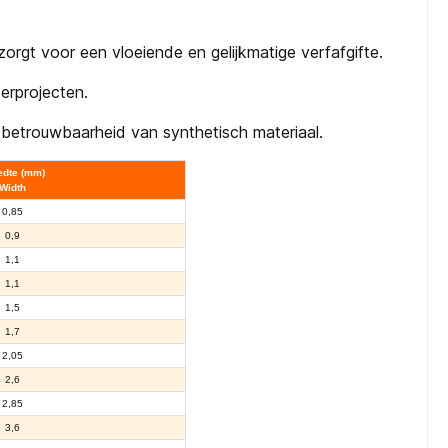
rgt voor een vloeiende en gelijkmatige verfafgifte.
derprojecten.
 betrouwbaarheid van synthetisch materiaal.
edte (mm)
Width
0,85
0,9
1,1
1,1
1,5
1,7
2,05
2,6
2,85
3,6