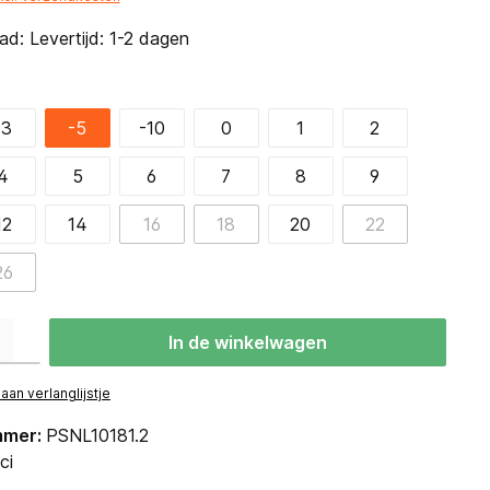
d: Levertijd: 1-2 dagen
-3
-5
-10
0
1
2
4
5
6
7
8
9
12
14
16
18
20
22
26
eid: Voer de gewenste hoeveelheid in of gebruik de knoppen om de hoevee
In de winkelwagen
an verlanglijstje
mmer:
PSNL10181.2
ci