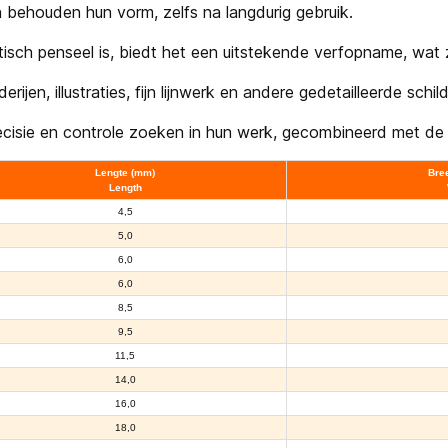
n behouden hun vorm, zelfs na langdurig gebruik.
ch penseel is, biedt het een uitstekende verfopname, wat zo
erijen, illustraties, fijn lijnwerk en andere gedetailleerde schil
recisie en controle zoeken in hun werk, gecombineerd met de
Lengte (mm)
Bre
Length
4,5
5,0
6,0
6,0
8,5
9,5
11,5
14,0
16,0
18,0