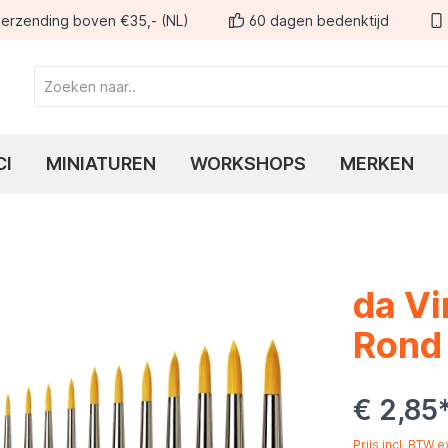
erzending boven €35,- (NL)
60 dagen bedenktijd
CI
MINIATUREN
WORKSHOPS
MERKEN
da Vi
Rond 
€ 2,85
Prijs incl. BTW 