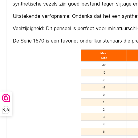
synthetische vezels zijn goed bestand tegen slijtage e
Uitstekende verfopname: Ondanks dat het een synthetis
Veelzijdigheid: Dit penseel is perfect voor miniatuurschild
De Serie 1570 is een favoriet onder kunstenaars die p
Maat
Size
-10
-5
-3
-2
0
1
9,8
2
3
4
5