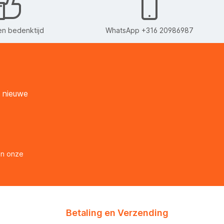
n bedenktijd
WhatsApp +316 20986987
n nieuwe
en onze
Betaling en Verzending