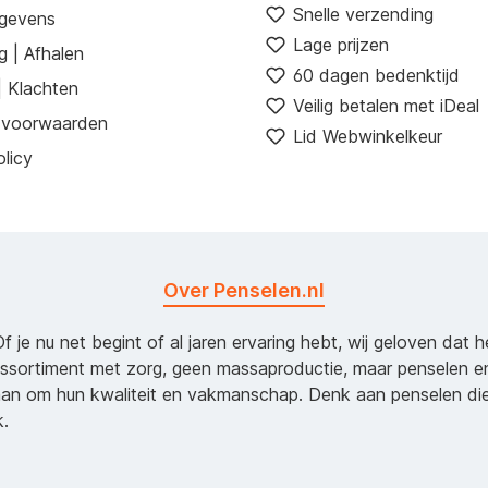
Snelle verzending
egevens
Lage prijzen
g | Afhalen
60 dagen bedenktijd
| Klachten
Veilig betalen met iDeal
 voorwaarden
Lid Webwinkelkeur
licy
Over Penselen.nl
Of je nu net begint of al jaren ervaring hebt, wij geloven dat 
assortiment met zorg, geen massaproductie, maar penselen e
an om hun kwaliteit en vakmanschap. Denk aan penselen d
k.