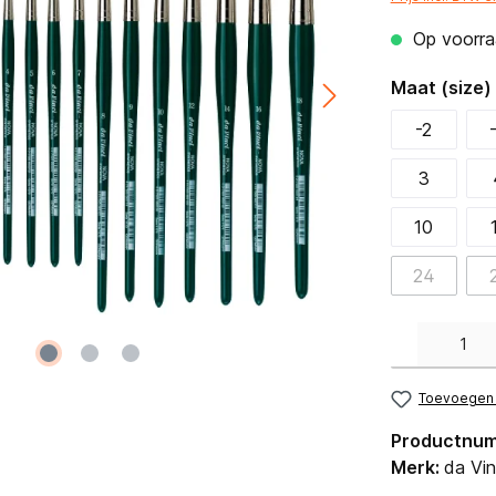
Op voorraa
Maat (size)
-2
3
10
24
Producthoeveelh
Toevoegen a
Productnu
Merk:
da Vin