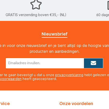
GRATIS verzending boven €35,- (NL)
60 dage
Nieuwsbrief
 je in voor onze nieuwsbrief en je bent altijd op de hoogte va
producten en aanbiedingen.
E-
mailadres*
er te gaan bevestigt u dat u onze
privacyverklaring
hebt gelezen 
 voorwaarden
heeft geaccepteerd.
rvice
Onze voordelen